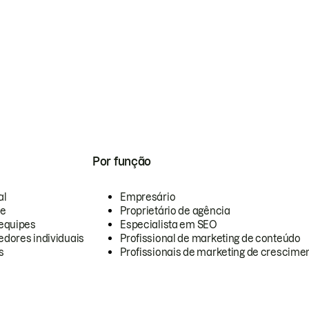
Por função
al
Empresário
te
Proprietário de agência
equipes
Especialista em SEO
dores individuais
Profissional de marketing de conteúdo
s
Profissionais de marketing de crescimen