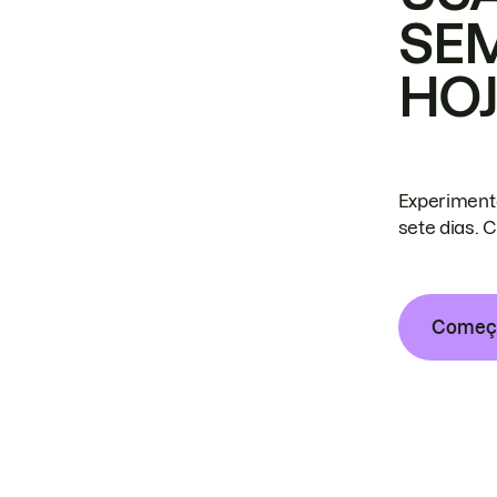
SE
HO
Experiment
sete dias. 
Começa