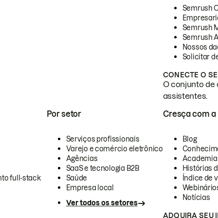
Semrush 
Empresari
Semrush 
Semrush A
Nossos da
Solicitar 
CONECTE O SE
O conjunto de 
assistentes.
Por setor
Cresça com a
Serviços profissionais
Blog
Varejo e comércio eletrônico
Conhecim
Agências
Academia
SaaS e tecnologia B2B
Histórias 
to full-stack
Saúde
Índice de v
Empresa local
Webinário
Notícias
Ver todos os setores
ADQUIRA SEU