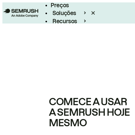
Preços
Soluções
Recursos
Empresarial
COMECE A USAR
A SEMRUSH HOJE
MESMO