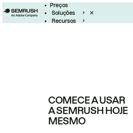
Preços
Soluções
Recursos
Empresarial
COMECE A USAR
A SEMRUSH HOJE
MESMO