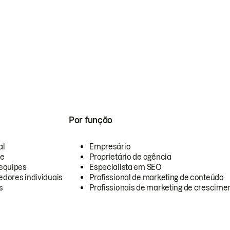
Por função
al
Empresário
te
Proprietário de agência
equipes
Especialista em SEO
dores individuais
Profissional de marketing de conteúdo
s
Profissionais de marketing de crescimen