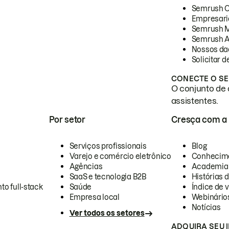
Semrush 
Empresari
Semrush 
Semrush A
Nossos da
Solicitar 
CONECTE O SE
O conjunto de 
assistentes.
Por setor
Cresça com a
Serviços profissionais
Blog
Varejo e comércio eletrônico
Conhecim
Agências
Academia
SaaS e tecnologia B2B
Histórias 
to full-stack
Saúde
Índice de v
Empresa local
Webinário
Notícias
Ver todos os setores
ADQUIRA SEU