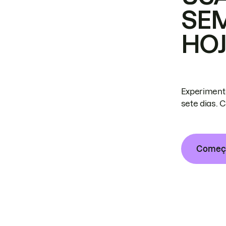
SE
HO
Experiment
sete dias. 
Começa