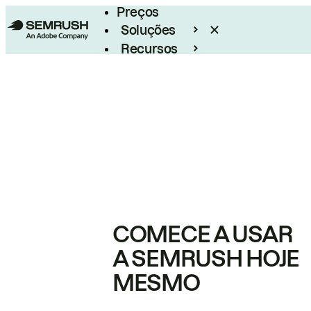
Preços
Soluções
Recursos
Empresarial
COMECE A USAR
A SEMRUSH HOJE
MESMO