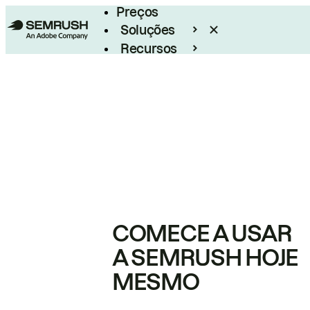
Preços
Soluções
Recursos
Empresarial
COMECE A USAR
A SEMRUSH HOJE
MESMO