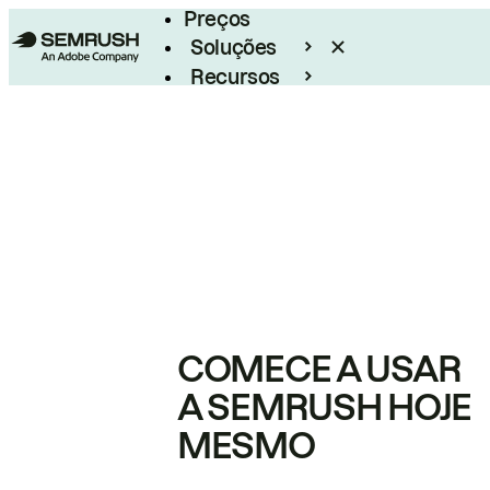
Preços
Soluções
Recursos
Empresarial
COMECE A USAR
A SEMRUSH HOJE
MESMO