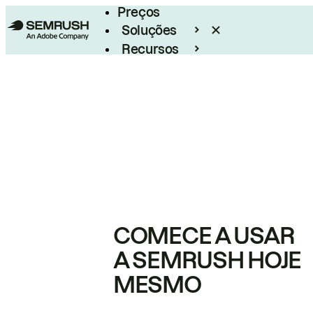
Preços
Soluções
Recursos
Empresarial
COMECE A USAR
A SEMRUSH HOJE
MESMO