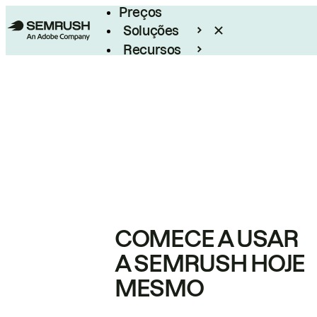
Preços
Soluções
Recursos
Empresarial
COMECE A USAR
A SEMRUSH HOJE
MESMO