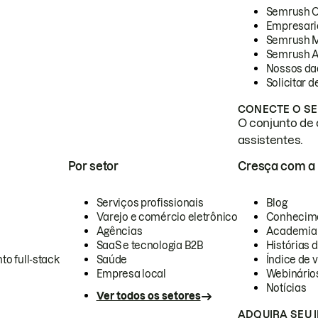
Semrush 
Empresari
Semrush 
Semrush A
Nossos da
Solicitar 
CONECTE O SE
O conjunto de 
assistentes.
Por setor
Cresça com a
Serviços profissionais
Blog
Varejo e comércio eletrônico
Conhecim
Agências
Academia
SaaS e tecnologia B2B
Histórias 
to full-stack
Saúde
Índice de v
Empresa local
Webinário
Notícias
Ver todos os setores
ADQUIRA SEU