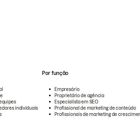
Por função
al
Empresário
te
Proprietário de agência
equipes
Especialista em SEO
dores individuais
Profissional de marketing de conteúdo
s
Profissionais de marketing de crescimen