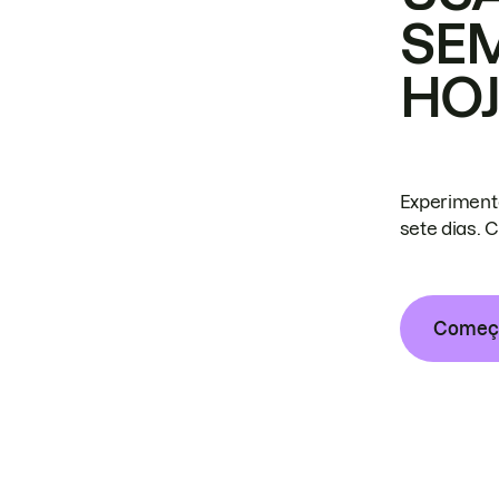
SE
HO
Experiment
sete dias. 
Começa