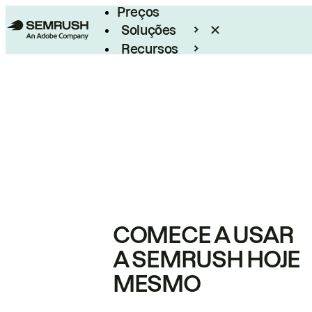
Preços
Soluções
Recursos
Empresarial
COMECE A USAR
A SEMRUSH HOJE
MESMO