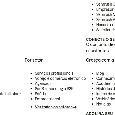
Semrush 
Empresari
Semrush 
Semrush A
Nossos da
Solicitar 
CONECTE O SE
O conjunto de 
assistentes.
Por setor
Cresça com a
Serviços profissionais
Blog
Varejo e comércio eletrônico
Conhecim
Agências
Academia
SaaS e tecnologia B2B
Histórias 
to full-stack
Saúde
Índice de v
Empresa local
Webinário
Notícias
Ver todos os setores
ADQUIRA SEU