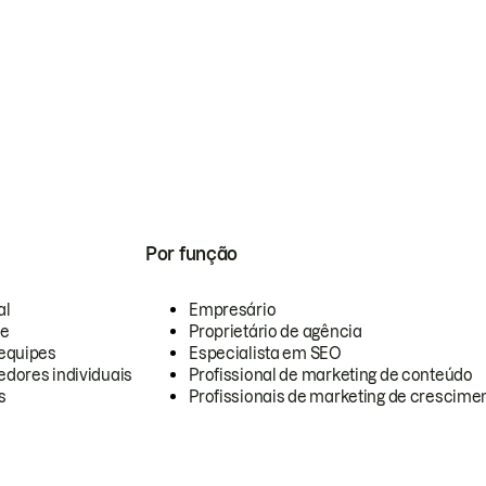
Por função
al
Empresário
te
Proprietário de agência
equipes
Especialista em SEO
dores individuais
Profissional de marketing de conteúdo
s
Profissionais de marketing de crescimen