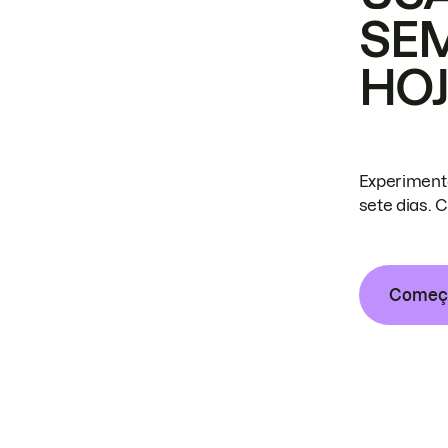
SE
HO
Experiment
sete dias. 
Começa