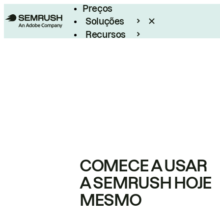
Preços
Soluções
Recursos
Empresarial
COMECE A USAR
A SEMRUSH HOJE
MESMO