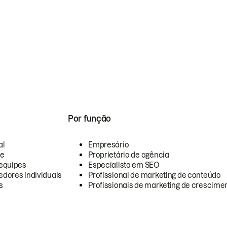
Por função
al
Empresário
te
Proprietário de agência
equipes
Especialista em SEO
dores individuais
Profissional de marketing de conteúdo
s
Profissionais de marketing de crescimen