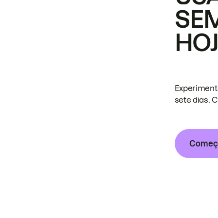
SE
HO
Experiment
sete dias. 
Começa