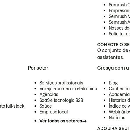
Semrush 
Empresari
Semrush 
Semrush A
Nossos da
Solicitar 
CONECTE O SE
O conjunto de 
assistentes.
Por setor
Cresça com a
Serviços profissionais
Blog
Varejo e comércio eletrônico
Conhecim
Agências
Academia
SaaS e tecnologia B2B
Histórias 
to full-stack
Saúde
Índice de v
Empresa local
Webinário
Notícias
Ver todos os setores
ADQUIRA SEU