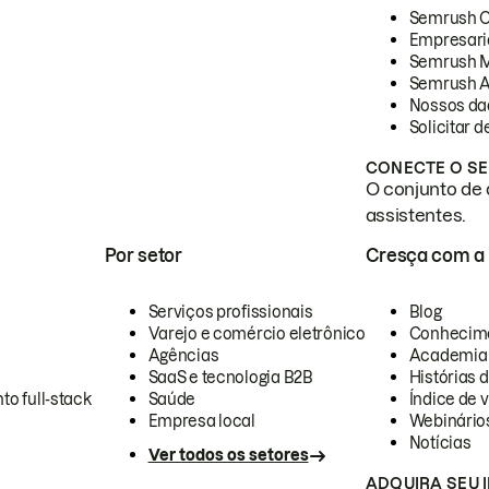
Semrush 
Empresari
Semrush 
Semrush A
Nossos da
Solicitar 
CONECTE O SE
O conjunto de 
assistentes.
Por setor
Cresça com a
Serviços profissionais
Blog
Varejo e comércio eletrônico
Conhecim
Agências
Academia
SaaS e tecnologia B2B
Histórias 
to full-stack
Saúde
Índice de v
Empresa local
Webinário
Notícias
Ver todos os setores
ADQUIRA SEU