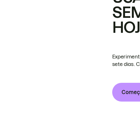
SE
HO
Experiment
sete dias. 
Começa