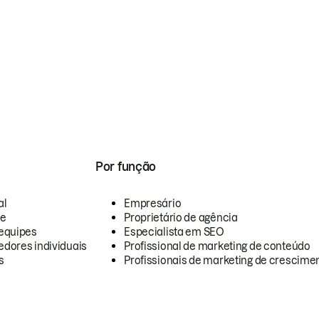
Por função
al
Empresário
te
Proprietário de agência
equipes
Especialista em SEO
dores individuais
Profissional de marketing de conteúdo
s
Profissionais de marketing de crescimen