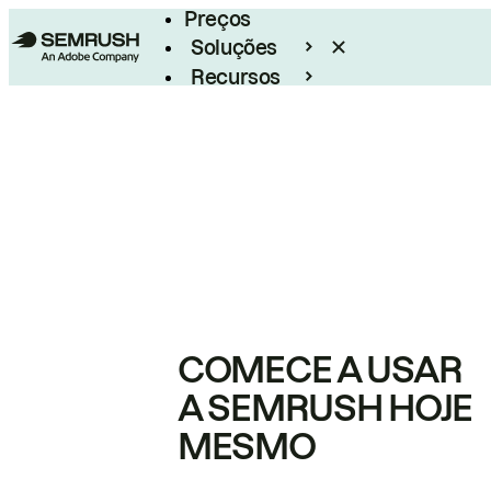
Preços
Soluções
Recursos
Empresarial
COMECE A USAR
A SEMRUSH HOJE
MESMO