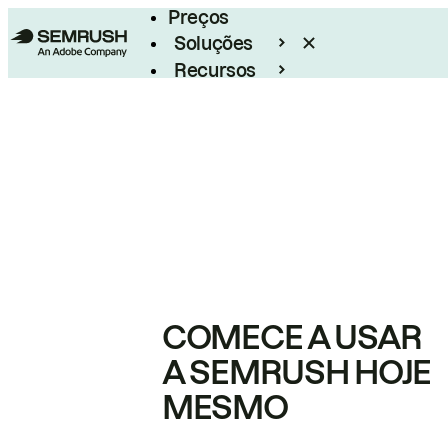
Preços
Soluções
Recursos
Empresarial
COMECE A USAR
A SEMRUSH HOJE
MESMO