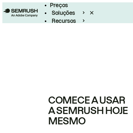
Preços
Soluções
Recursos
Empresarial
COMECE A USAR
A SEMRUSH HOJE
MESMO