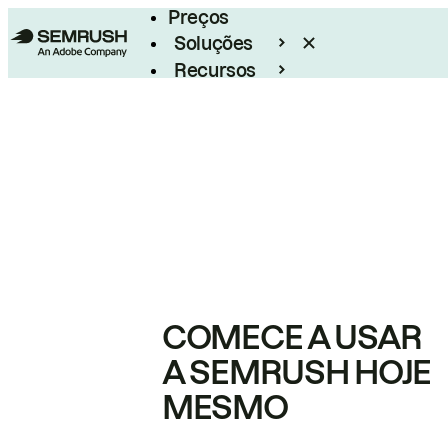
Preços
Soluções
Recursos
Empresarial
COMECE A USAR
A SEMRUSH HOJE
MESMO