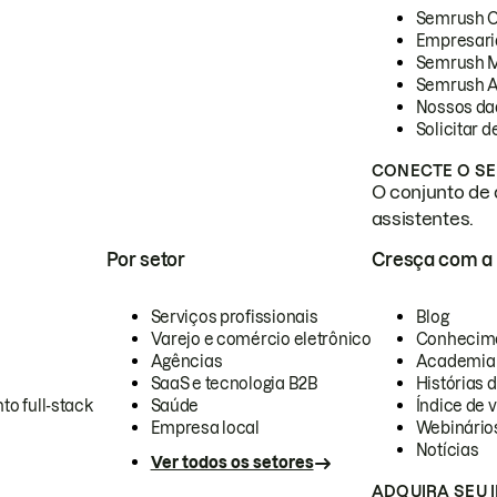
Semrush 
Empresari
Semrush 
Semrush A
Nossos da
Solicitar 
CONECTE O SE
O conjunto de 
assistentes.
Por setor
Cresça com a
Serviços profissionais
Blog
Varejo e comércio eletrônico
Conhecim
Agências
Academia
SaaS e tecnologia B2B
Histórias 
to full-stack
Saúde
Índice de v
Empresa local
Webinário
Notícias
Ver todos os setores
ADQUIRA SEU