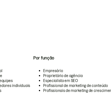
Por função
al
Empresário
te
Proprietário de agência
equipes
Especialista em SEO
dores individuais
Profissional de marketing de conteúdo
s
Profissionais de marketing de crescimen