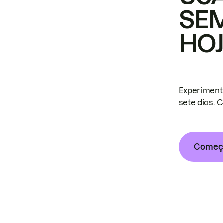
SE
HO
Experiment
sete dias. 
Começa