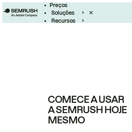
Preços
Soluções
Recursos
Empresarial
COMECE A USAR
A SEMRUSH HOJE
MESMO