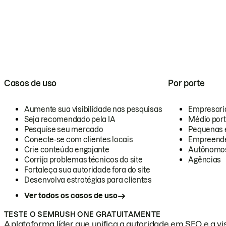
Casos de uso
Por porte
Aumente sua visibilidade nas pesquisas
Empresari
Seja recomendado pela IA
Médio por
Pesquise seu mercado
Pequenas 
Conecte-se com clientes locais
Empreende
Crie conteúdo engajante
Autônomo
Corrija problemas técnicos do site
Agências
Fortaleça sua autoridade fora do site
Desenvolva estratégias para clientes
Ver todos os casos de uso
TESTE O SEMRUSH ONE GRATUITAMENTE
A plataforma líder que unifica a autoridade em SEO e a vis