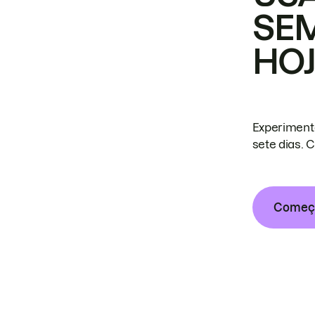
SE
HO
Experiment
sete dias. 
Começa