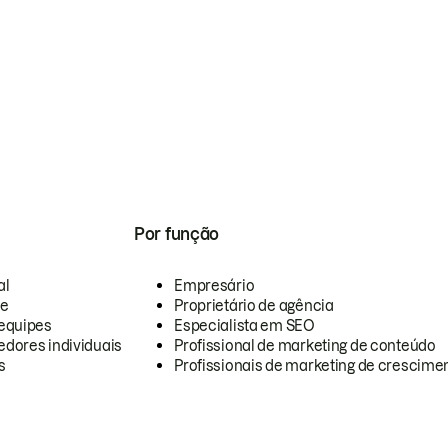
Por função
al
Empresário
te
Proprietário de agência
equipes
Especialista em SEO
dores individuais
Profissional de marketing de conteúdo
s
Profissionais de marketing de crescimen