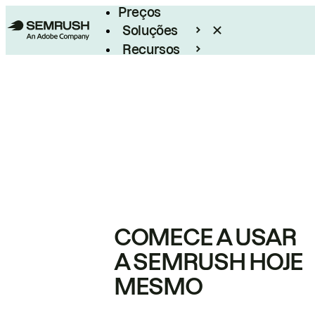
Preços
Soluções
Recursos
Empresarial
COMECE A USAR
A SEMRUSH HOJE
MESMO