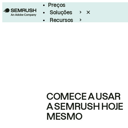
Preços
Soluções
Recursos
Empresarial
COMECE A USAR
A SEMRUSH HOJE
MESMO