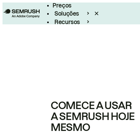
Preços
Soluções
Recursos
Empresarial
COMECE A USAR
A SEMRUSH HOJE
MESMO