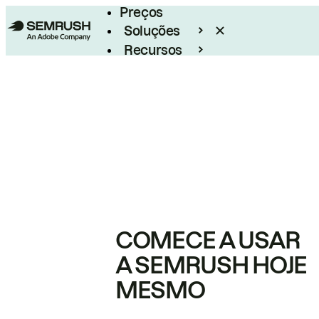
Preços
Soluções
Recursos
Empresarial
COMECE A USAR
A SEMRUSH HOJE
MESMO