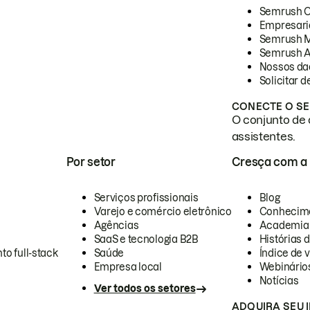
Semrush 
Empresari
Semrush 
Semrush A
Nossos da
Solicitar 
CONECTE O SE
O conjunto de 
assistentes.
Por setor
Cresça com a
Serviços profissionais
Blog
Varejo e comércio eletrônico
Conhecim
Agências
Academia
SaaS e tecnologia B2B
Histórias 
to full-stack
Saúde
Índice de v
Empresa local
Webinário
Notícias
Ver todos os setores
ADQUIRA SEU