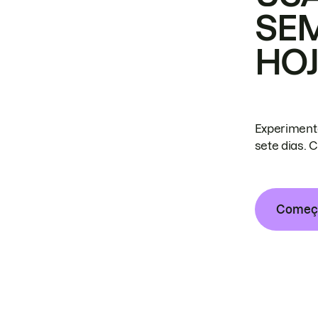
SE
HO
Experiment
sete dias. 
Começa