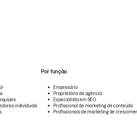
Por função
al
Empresário
te
Proprietário de agência
equipes
Especialista em SEO
dores individuais
Profissional de marketing de conteúdo
s
Profissionais de marketing de crescimen