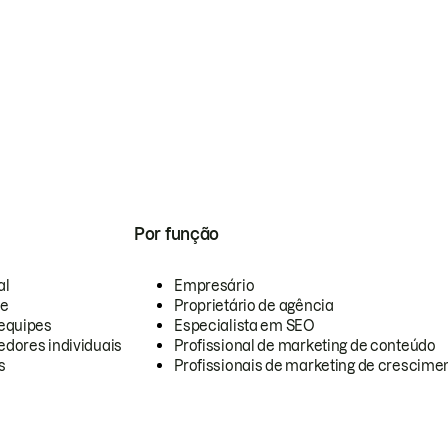
Por função
al
Empresário
te
Proprietário de agência
equipes
Especialista em SEO
dores individuais
Profissional de marketing de conteúdo
s
Profissionais de marketing de crescimen