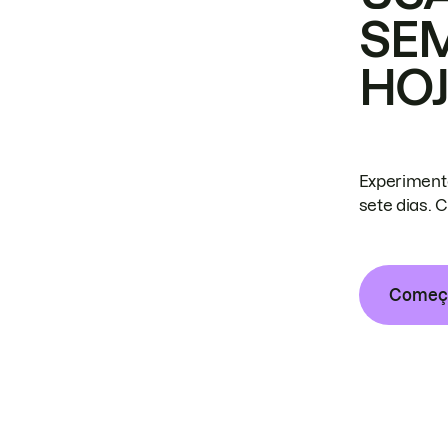
SE
HO
Experiment
sete dias. 
Começa