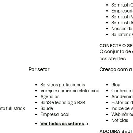
Semrush 
Empresari
Semrush 
Semrush A
Nossos da
Solicitar 
CONECTE O SE
O conjunto de 
assistentes.
Por setor
Cresça com a
Serviços profissionais
Blog
Varejo e comércio eletrônico
Conhecim
Agências
Academia
SaaS e tecnologia B2B
Histórias 
to full-stack
Saúde
Índice de v
Empresa local
Webinário
Notícias
Ver todos os setores
ADQUIRA SEU