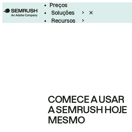
Preços
Soluções
Recursos
Empresarial
COMECE A USAR
A SEMRUSH HOJE
MESMO