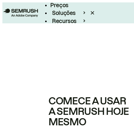
Preços
Soluções
Recursos
Empresarial
COMECE A USAR
A SEMRUSH HOJE
MESMO