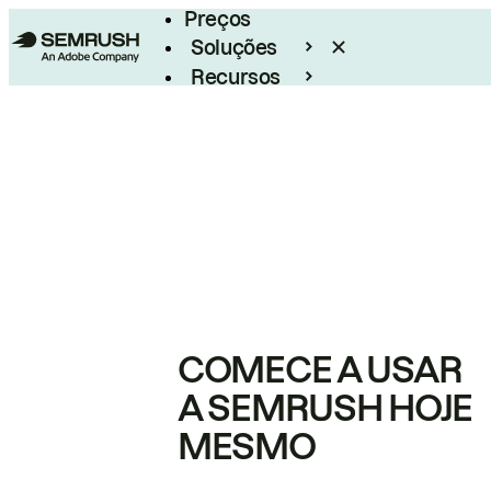
Preços
Soluções
Recursos
Empresarial
COMECE A USAR
A SEMRUSH HOJE
MESMO