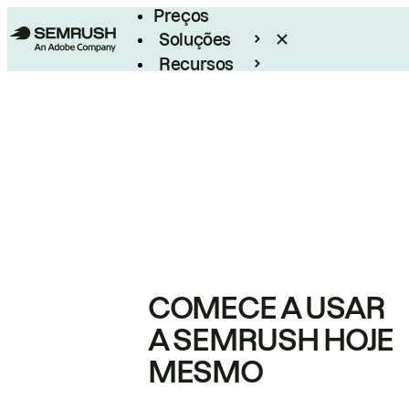
Preços
Soluções
Recursos
Empresarial
COMECE A USAR
A SEMRUSH HOJE
MESMO