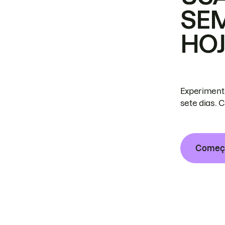
SE
HO
Experiment
sete dias. 
Começa