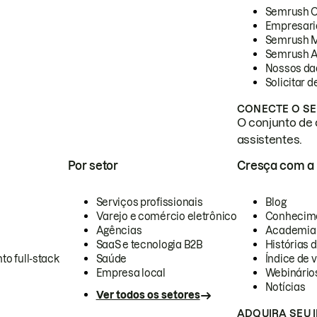
Semrush 
Empresari
Semrush 
Semrush A
Nossos da
Solicitar 
CONECTE O SE
O conjunto de 
assistentes.
Por setor
Cresça com a
Serviços profissionais
Blog
Varejo e comércio eletrônico
Conhecim
Agências
Academia
SaaS e tecnologia B2B
Histórias 
to full-stack
Saúde
Índice de v
Empresa local
Webinário
Notícias
Ver todos os setores
ADQUIRA SEU