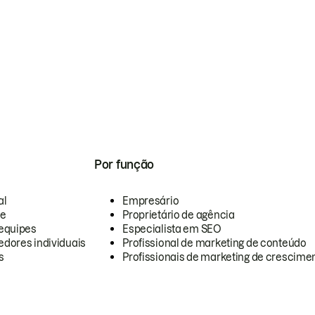
Por função
al
Empresário
te
Proprietário de agência
equipes
Especialista em SEO
dores individuais
Profissional de marketing de conteúdo
s
Profissionais de marketing de crescimen