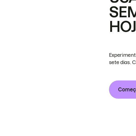
SE
HO
Experiment
sete dias. 
Começa