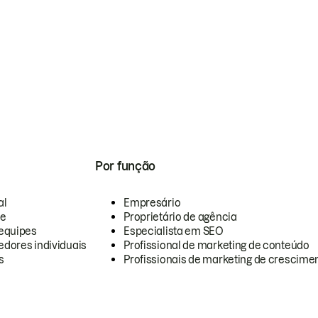
Por função
al
Empresário
te
Proprietário de agência
equipes
Especialista em SEO
dores individuais
Profissional de marketing de conteúdo
s
Profissionais de marketing de crescimen