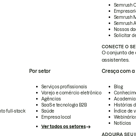
Semrush 
Empresari
Semrush 
Semrush A
Nossos da
Solicitar 
CONECTE O SE
O conjunto de 
assistentes.
Por setor
Cresça com a
Serviços profissionais
Blog
Varejo e comércio eletrônico
Conhecim
Agências
Academia
SaaS e tecnologia B2B
Histórias 
to full-stack
Saúde
Índice de v
Empresa local
Webinário
Notícias
Ver todos os setores
ADQUIRA SEU