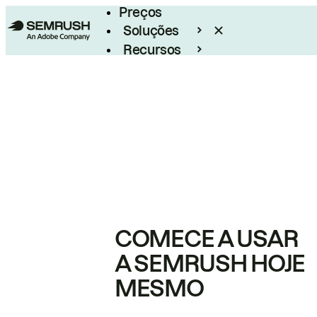
Preços
Soluções
Recursos
Empresarial
COMECE A USAR
A SEMRUSH HOJE
MESMO