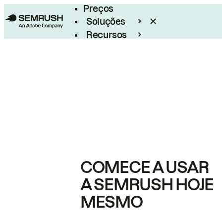
Preços
Soluções
Recursos
Empresarial
COMECE A USAR
A SEMRUSH HOJE
MESMO