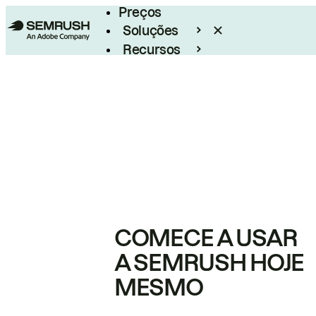
Preços
Soluções
Recursos
Empresarial
COMECE A USAR
A SEMRUSH HOJE
MESMO