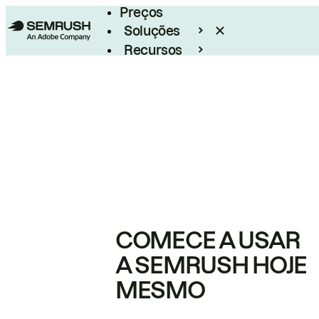
Preços
Soluções
Recursos
Empresarial
COMECE A USAR
A SEMRUSH HOJE
MESMO