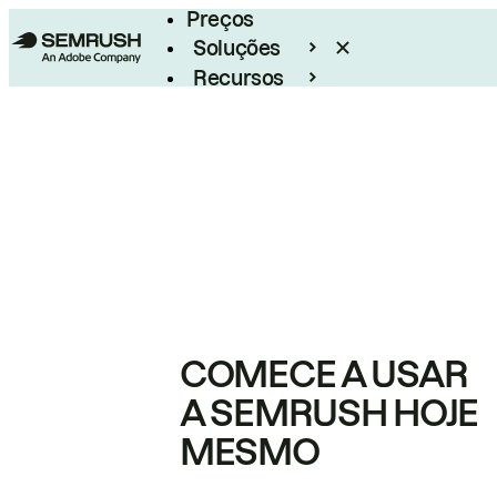
Preços
Soluções
Recursos
Empresarial
COMECE A USAR
A SEMRUSH HOJE
MESMO