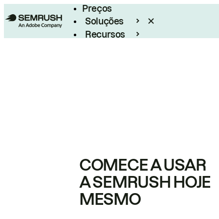
Preços
Soluções
Recursos
Empresarial
COMECE A USAR
A SEMRUSH HOJE
MESMO