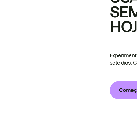
SE
HO
Experiment
sete dias. 
Começa