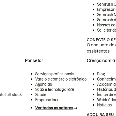
Semrush 
Empresari
Semrush 
Semrush A
Nossos da
Solicitar 
CONECTE O SE
O conjunto de 
assistentes.
Por setor
Cresça com a
Serviços profissionais
Blog
Varejo e comércio eletrônico
Conhecim
Agências
Academia
SaaS e tecnologia B2B
Histórias 
to full-stack
Saúde
Índice de v
Empresa local
Webinário
Notícias
Ver todos os setores
ADQUIRA SEU