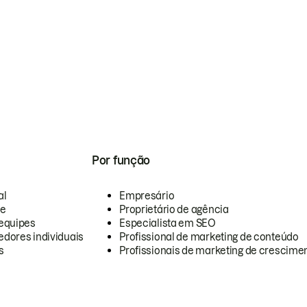
Por função
al
Empresário
te
Proprietário de agência
equipes
Especialista em SEO
dores individuais
Profissional de marketing de conteúdo
s
Profissionais de marketing de crescimen