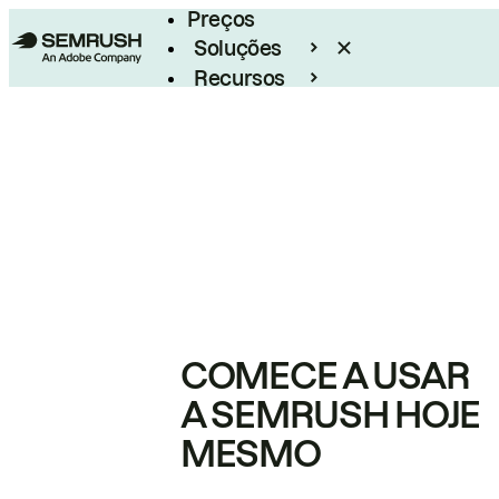
Preços
Soluções
Recursos
Empresarial
COMECE A USAR
A SEMRUSH HOJE
MESMO