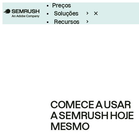
Preços
Soluções
Recursos
Empresarial
COMECE A USAR
A SEMRUSH HOJE
MESMO