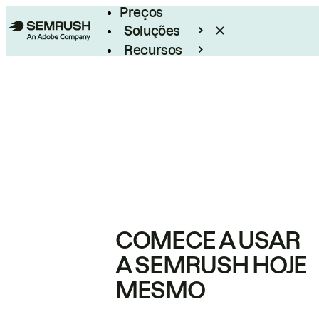
Preços
Soluções
Recursos
Empresarial
COMECE A USAR
A SEMRUSH HOJE
MESMO