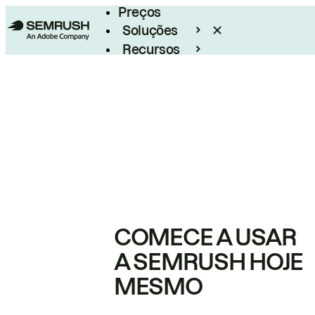
Preços
Soluções
Recursos
Empresarial
COMECE A USAR
A SEMRUSH HOJE
MESMO