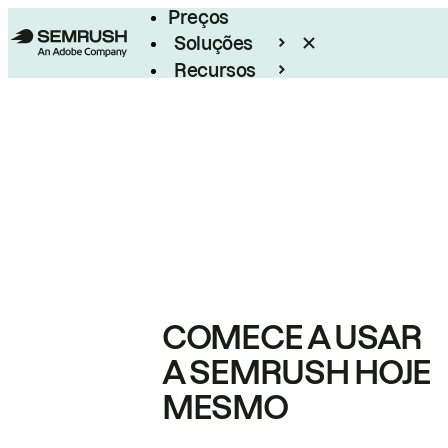
Preços
Soluções
Recursos
Empresarial
COMECE A USAR
A SEMRUSH HOJE
MESMO