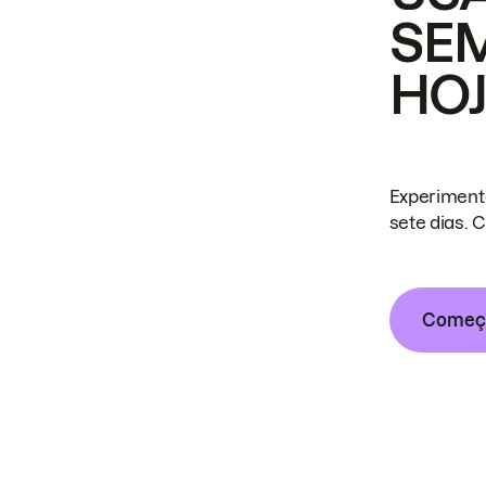
SE
HO
Experiment
sete dias. 
Começa