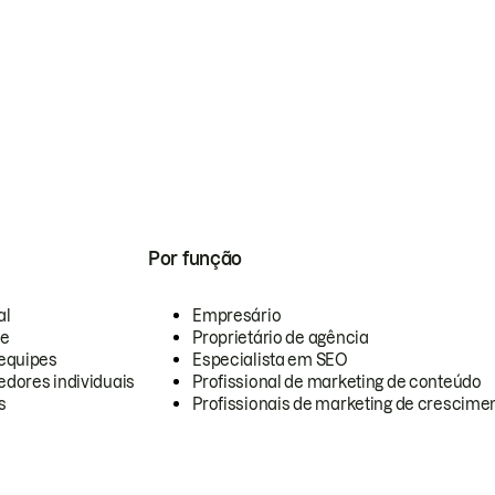
Por função
al
Empresário
te
Proprietário de agência
equipes
Especialista em SEO
dores individuais
Profissional de marketing de conteúdo
s
Profissionais de marketing de crescimen