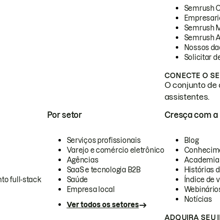
Semrush 
Empresari
Semrush 
Semrush A
Nossos da
Solicitar 
CONECTE O SE
O conjunto de 
assistentes.
Por setor
Cresça com a
Serviços profissionais
Blog
Varejo e comércio eletrônico
Conhecim
Agências
Academia
SaaS e tecnologia B2B
Histórias 
to full-stack
Saúde
Índice de v
Empresa local
Webinário
Notícias
Ver todos os setores
ADQUIRA SEU