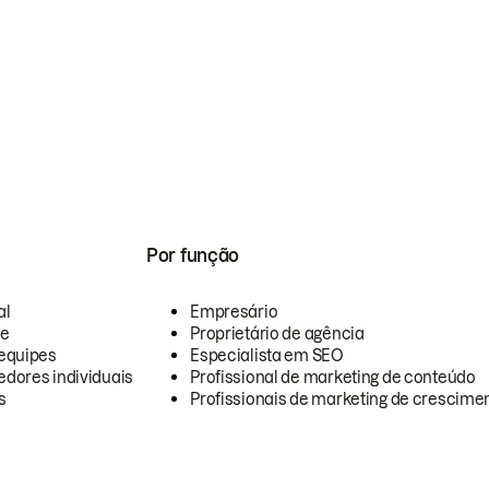
Por função
al
Empresário
te
Proprietário de agência
equipes
Especialista em SEO
dores individuais
Profissional de marketing de conteúdo
s
Profissionais de marketing de crescimen