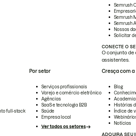
Semrush 
Empresari
Semrush 
Semrush A
Nossos da
Solicitar 
CONECTE O SE
O conjunto de 
assistentes.
Por setor
Cresça com a
Serviços profissionais
Blog
Varejo e comércio eletrônico
Conhecim
Agências
Academia
SaaS e tecnologia B2B
Histórias 
to full-stack
Saúde
Índice de v
Empresa local
Webinário
Notícias
Ver todos os setores
ADQUIRA SEU