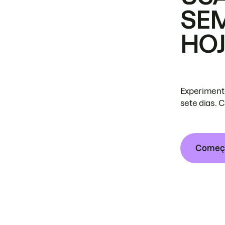
SE
HO
Experiment
sete dias. 
Começa