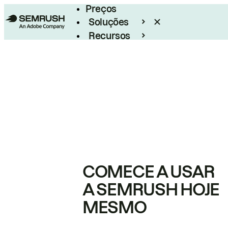
Preços
Soluções
Recursos
Empresarial
COMECE A USAR
A SEMRUSH HOJE
MESMO